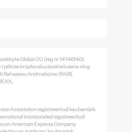
uickbyte Global OÜ (reg nr 14746140).
L-i põhise krüptovaluutavahetusena ning
esti Rahapesu Andmebüroo (RAB).
DEXX,
rvice Association registreeritud kaubamärk.
ernational Incorporated registreeritud
ss on American Express Company
ple Pay on Apple Inc. kaubamärk,