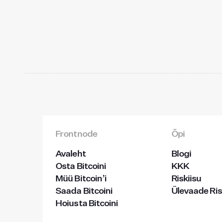
Frontnode
Õpi
Avaleht
Blogi
Osta Bitcoini
KKK
Müü Bitcoin’i
Riskiisu
Saada Bitcoini
Ülevaade Ris
Hoiusta Bitcoini