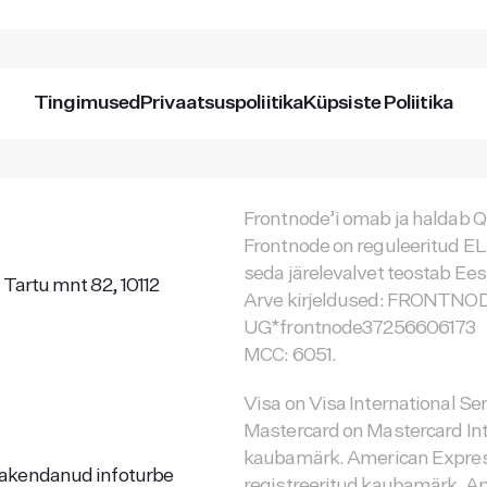
Tingimused
Privaatsuspoliitika
Küpsiste Poliitika
Frontnode’i omab ja haldab Q
Frontnode on reguleeritud E
seda järelevalvet teostab E
 Tartu mnt 82, 10112
Arve kirjeldused: FRONTNO
UG*frontnode37256606173
MCC: 6051.
Visa on Visa International Se
Mastercard on Mastercard Int
kaubamärk. American Expre
rakendanud infoturbe
registreeritud kaubamärk. Ap