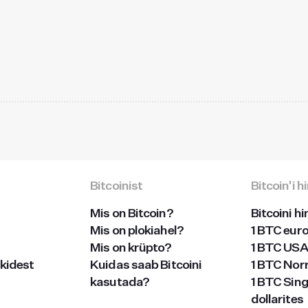
Bitcoinist
Bitcoin'i 
Mis on Bitcoin?
Bitcoini h
Mis on plokiahel?
1 BTC eur
Mis on krüpto?
1 BTC USA 
kidest
Kuidas saab Bitcoini
1 BTC Nor
kasutada?
1 BTC Sin
dollarites