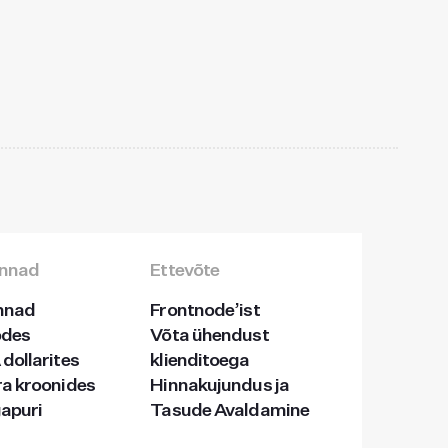
hinnad
Ettevõte
innad
Frontnode’ist
odes
Võta ühendust
dollarites
klienditoega
ra kroonides
Hinnakujundus ja
gapuri
Tasude Avaldamine