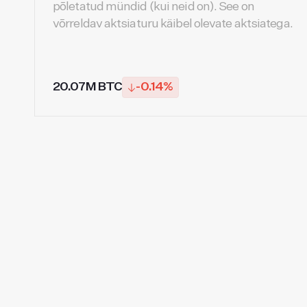
põletatud mündid (kui neid on). See on
võrreldav aktsiaturu käibel olevate aktsiatega.
20.07M BTC
-0.14%