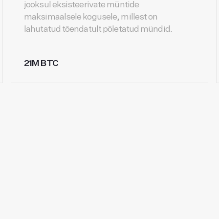
jooksul eksisteerivate müntide
maksimaalsele kogusele, millest on
lahutatud tõendatult põletatud mündid.
21M BTC