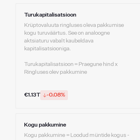
Turukapitalisatsioon
Krüptovaluuta ringluses oleva pakkumise
kogu turuväärtus. See on analoogne
aktsiaturu vabalt kaubeldava
kapitalisatsiooniga.
Turukapitalisatsioon = Praegune hind x
Ringluses olev pakkumine
€1.13T
-0.08%
Kogu pakkumine
Kogu pakkumine = Loodud müntide kogus -