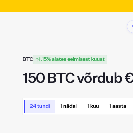
BTC
1.15% alates eelmisest kuust
150 BTC võrdub 
24 tundi
1 nädal
1 kuu
1 aasta