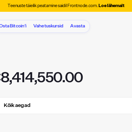
Teenuste täielik peatamine saidil Frontnode.com.
Loe lähemalt
Osta Bitcoin’i
Vahetuskursid
Avasta
€8,414,550.00
Kõik aegad