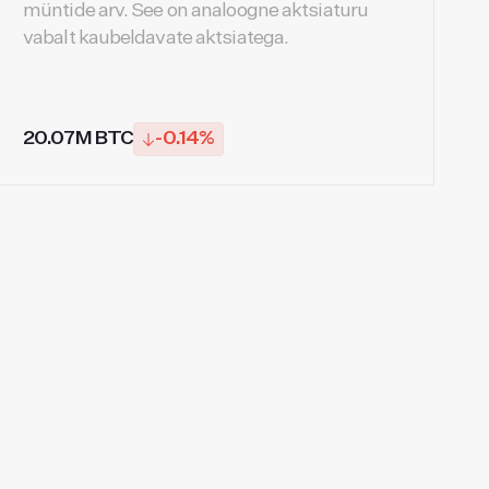
müntide arv. See on analoogne aktsiaturu
vabalt kaubeldavate aktsiatega.
20.07M BTC
-0.14%