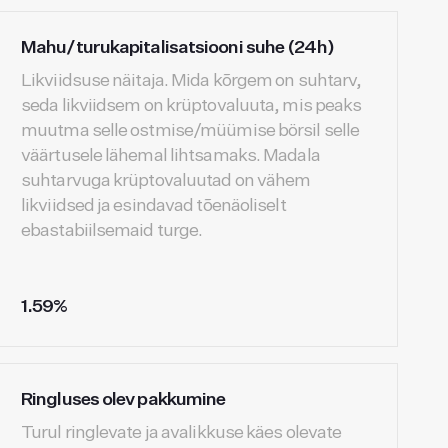
Mahu/turukapitalisatsiooni suhe (24h)
Likviidsuse näitaja. Mida kõrgem on suhtarv,
seda likviidsem on krüptovaluuta, mis peaks
muutma selle ostmise/müümise börsil selle
väärtusele lähemal lihtsamaks. Madala
suhtarvuga krüptovaluutad on vähem
likviidsed ja esindavad tõenäoliselt
ebastabiilsemaid turge.
1.59%
Ringluses olev pakkumine
Turul ringlevate ja avalikkuse käes olevate