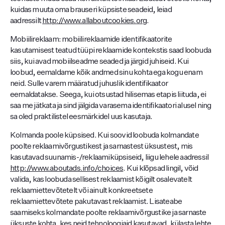
kuidas muuta oma brauseri küpsiste seadeid, leiad
aadressilt
http://www.allaboutcookies.org
.
Mobiilireklaam: mobiilireklaamide identifikaatorite
kasutamisest teatud tüüpi reklaamide kontekstis saad loobuda
siis, kui avad mobiilseadme seaded ja järgid juhiseid. Kui
loobud, eemaldame kõik andmed sinu kohta ega kogu enam
neid. Sulle varem määratud juhuslik identifikaator
eemaldatakse. Seega, kui otsustad hilisemas etapis liituda, ei
saa me jätkata ja sind jälgida varasema identifikaatori alusel ning
sa oled praktilistel eesmärkidel uus kasutaja.
Kolmanda poole küpsised. Kui soovid loobuda kolmandate
poolte reklaamivõrgustikest ja sarnastest üksustest, mis
kasutavad suunamis-/reklaamiküpsiseid, liigu lehele aadressil
http://www.aboutads.info/choices
. Kui klõpsad lingil, võid
valida, kas loobuda sellisest reklaamist kõigilt osalevatelt
reklaamiettevõtetelt või ainult konkreetsete
reklaamiettevõtete pakutavast reklaamist. Lisateabe
saamiseks kolmandate poolte reklaamivõrgustike ja sarnaste
üksuste kohta, kes neid tehnoloogiaid kasutavad, külasta lehte