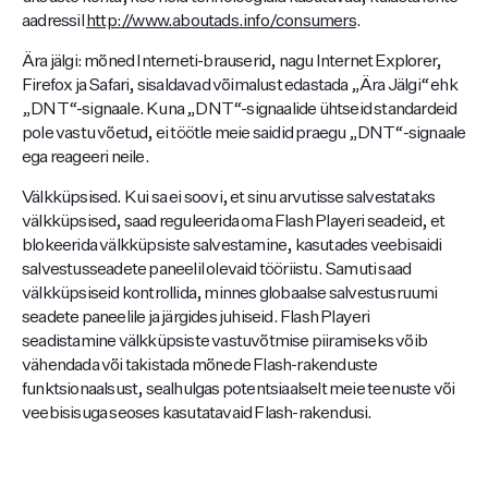
aadressil
http://www.aboutads.info/consumers
.
Ära jälgi: mõned Interneti-brauserid, nagu Internet Explorer,
Firefox ja Safari, sisaldavad võimalust edastada „Ära Jälgi“ ehk
„DNT“-signaale. Kuna „DNT“-signaalide ühtseid standardeid
pole vastu võetud, ei töötle meie saidid praegu „DNT“-signaale
ega reageeri neile.
Välkküpsised. Kui sa ei soovi, et sinu arvutisse salvestataks
välkküpsised, saad reguleerida oma Flash Playeri seadeid, et
blokeerida välkküpsiste salvestamine, kasutades veebisaidi
salvestusseadete paneelil olevaid tööriistu. Samuti saad
välkküpsiseid kontrollida, minnes globaalse salvestusruumi
seadete paneelile ja järgides juhiseid. Flash Playeri
seadistamine välkküpsiste vastuvõtmise piiramiseks võib
vähendada või takistada mõnede Flash-rakenduste
funktsionaalsust, sealhulgas potentsiaalselt meie teenuste või
veebisisuga seoses kasutatavaid Flash-rakendusi.