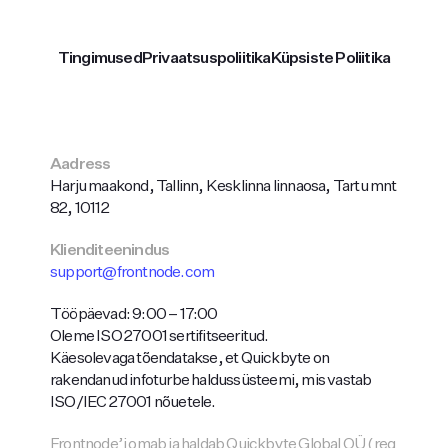
Tingimused
Privaatsuspoliitika
Küpsiste Poliitika
Aadress
Harju maakond, Tallinn, Kesklinna linnaosa, Tartu mnt
82, 10112
Klienditeenindus
support@frontnode.com
Tööpäevad: 9:00 – 17:00
Oleme ISO 27001 sertifitseeritud.
Käesolevaga tõendatakse, et Quickbyte on
rakendanud infoturbe haldussüsteemi, mis vastab
ISO/IEC 27001 nõuetele.
Frontnode’i omab ja haldab Quickbyte Global OÜ (reg