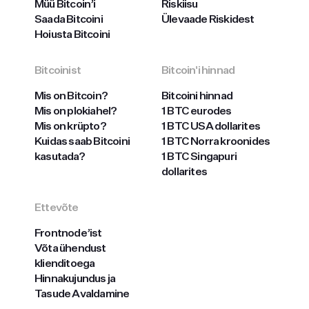
Müü Bitcoin’i
Riskiisu
Saada Bitcoini
Ülevaade Riskidest
Hoiusta Bitcoini
Bitcoinist
Bitcoin'i hinnad
Mis on Bitcoin?
Bitcoini hinnad
Mis on plokiahel?
1 BTC eurodes
Mis on krüpto?
1 BTC USA dollarites
Kuidas saab Bitcoini
1 BTC Norra kroonides
kasutada?
1 BTC Singapuri
dollarites
Ettevõte
Frontnode’ist
Võta ühendust
klienditoega
Hinnakujundus ja
Tasude Avaldamine