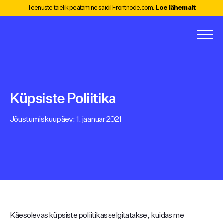
Teenuste täielik peatamine saidil Frontnode.com.
Loe lähemalt
Küpsiste Poliitika
Jõustumiskuupäev: 1. jaanuar 2021
Käesolevas küpsiste poliitikas selgitatakse, kuidas me