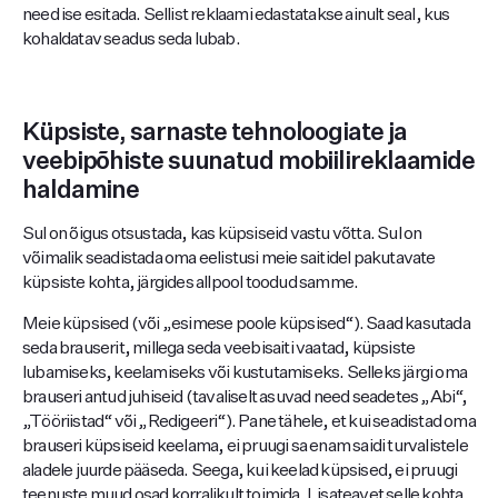
need ise esitada. Sellist reklaami edastatakse ainult seal, kus
kohaldatav seadus seda lubab.
Küpsiste, sarnaste tehnoloogiate ja
veebipõhiste suunatud mobiilireklaamide
haldamine
Sul on õigus otsustada, kas küpsiseid vastu võtta. Sul on
võimalik seadistada oma eelistusi meie saitidel pakutavate
küpsiste kohta, järgides allpool toodud samme.
Meie küpsised (või „esimese poole küpsised“). Saad kasutada
seda brauserit, millega seda veebisaiti vaatad, küpsiste
lubamiseks, keelamiseks või kustutamiseks. Selleks järgi oma
brauseri antud juhiseid (tavaliselt asuvad need seadetes „Abi“,
„Tööriistad“ või „Redigeeri“). Pane tähele, et kui seadistad oma
brauseri küpsiseid keelama, ei pruugi sa enam saidi turvalistele
aladele juurde pääseda. Seega, kui keelad küpsised, ei pruugi
teenuste muud osad korralikult toimida. Lisateavet selle kohta,