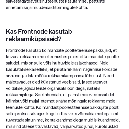
salvestada teavet sinu teenuste kasutamise, pettuste
ennetamise ja muude saidi toimingute kohta.
Kas Frontnode kasutab
reklaamiküpsiseid?
Frontnode kasutab kolmandate poolte teenusepakkujaid, et
kuvada reklaame meie teenustes ja teistel kolmandate poolte
saitidel, mis on sulle või sinu huvidele asjakohased. Neid
kasutatakse ka selleks, et piirata reklaami nägemise kordade
arvu ning aidata mõõta reklaamikampaania tõhusust. Need
mäletavad, et oled külastanud veebisaiti, ja seda teavet
võidakse jagada teiste organisatsioonidega, näiteks
reklaamijatega. See tähendab, et pärast meie veebisaitidel
käimist võid mujal Internetis näha mõningaid reklaame meie
teenuste kohta. Kolmandast poolest teenusepakkujate poolt
selle protsessi käigus kogutud teave ei võimalda meil ega neil
tuvastada sinu nime, kontaktandmeid ega muid isikuandmeid,
mis sind otseselt tuvastavad, välja arvatud juhul, kui otsustad