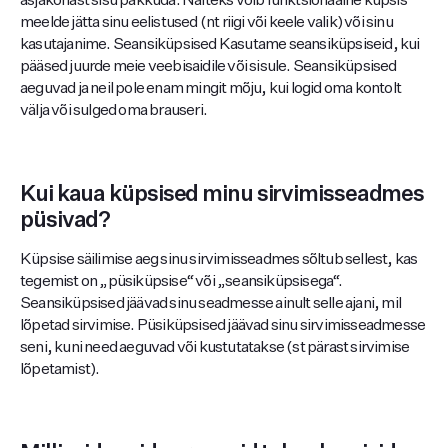
asjakohast sisu pakkuda. Näiteks võib funktsionaalne küpsis
meelde jätta sinu eelistused (nt riigi või keele valik) või sinu
kasutajanime. Seansiküpsised Kasutame seansiküpsiseid, kui
pääsed juurde meie veebisaidile või sisule. Seansiküpsised
aeguvad ja neil pole enam mingit mõju, kui logid oma kontolt
välja või sulged oma brauseri.
Kui kaua küpsised minu sirvimisseadmes
püsivad?
Küpsise säilimise aeg sinu sirvimisseadmes sõltub sellest, kas
tegemist on „püsiküpsise“ või „seansiküpsisega“.
Seansiküpsised jäävad sinu seadmesse ainult selle ajani, mil
lõpetad sirvimise. Püsiküpsised jäävad sinu sirvimisseadmesse
seni, kuni need aeguvad või kustutatakse (st pärast sirvimise
lõpetamist).