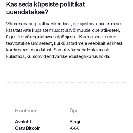
Kas seda küpsiste poliitikat
uuendatakse?
Võime seda aeg-ajalt värskendada, et kajastada näiteks meie
kasutatavate küpsiste muudatusi või muudel operatiivsetel,
õiguslikel või regulatiivsetel põhjustel. Kui me seda teeme,
teavitatakse sind sellest, kui külastad meie veebisaiti esimest
korda pärast muudatust. Samuti võid seda lehte uuesti
külastada, kui soovid end värskendustega kursis hoida.
Frontnode
Õpi
Avaleht
Blogi
Osta Bitcoini
KKK