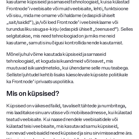
kasutame küpsiseid ja sarnaseid tehnoloogiaid, kui sa külastad
Frontnode’i veebisaite või muid veebisaite, lehti, funktsioone
või sisu, mida me omame või haldame (edaspidi ühiselt
„sait/saidid“), ja/või loed Frontnode’i veebireklaame või
turundusliku sisuga e-kirju (edaspidi ühiselt „teenused“). Selles
selgitatakse, mis need tehnoloogiad on ja miks me neid
kasutame, samuti sinu õigusi kontrollida nende kasutamist.
Mõnel juhul võime kasutada küpsiseid ja sarnaseid
tehnoloogiaid, et koguda isikuandmeid või teavet, mis
muutuvad isikuandmeteks, kui ühendame selle muu teabega.
Sellistel juhtudel kehtib lisaks käesolevale küpsiste poliitikale
ka Frontnode’i privaatsuspoliitika.
Mis on küpsised?
Küpsised on väikesed failid, tavaliselt tähtede ja numbritega,
mis laaditakse sinu arvutisse või mobiilseadmesse, kui külastad
teatud veebisaite. Kui naased nendele veebisaitidele või
külastad teisi veebisaite, mis kasutavad samu küpsiseid,
tunnevad veebisaidid need küpsised ja sinu sirvimisseadme ära.