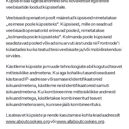
Küpsis ei saa lugeda andmeid sinu kõvakettalt ega teiste
veebisaitide loodud küpsisefaile.
Veebisaidi operaatori poolt määratud küpsiseid nimetatakse
„esimese poole küpsisteks“. Küpsiseid, mille on seadnud
veebisaidi operaatorist erinevad pooled, nimetatakse
„kolmanda poole küpsisteks“. Kolmanda poole küpsiseid
seadistavad pooled võivad sinu arvuti ära tunda nii Frontnode’i
külastades kui ka teatud teisi veebisaite ja/või mobiilirakendusi
sirvides.
Käsitleme küpsiste ja muude tehnoloogiate abil kogutud teavet
mitteisiklike andmetena. Kui aga kohaliku tasandi seadused
käsitavad IP-aadresse või sarnaseid identifikaatoreid
isikuandmetena, käsitleme neid identifikaatoreid samuti
isikuandmetena. Kui kombineerime mitteisiklikke andmeid
isikuandmetega, käsitletakse kombineeritud teavet
isikuandmetena seni, kuni see jääb kombineerituks.
Lisateavet küpsiste ja nende kasutamise kohta leiad aadressilt
www.aboutcookies.org
või
www.allaboutcookies.org
.