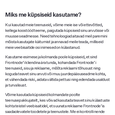
Miks me küpsiseid kasutame?
Kui kasutad meie teenuseid, võime meie ise või ettevõtted,
kellega koostööd teeme, paigutada küpsiseid sinu arvutisse või
muusse seadmesse. Need tehnoloogiad aitavad meil paremini
mõista kasutajate käitumist ja annavad meile teada, milliseid
meie veebisaitide osi inimesed on külastanud.
Kasutame esimese ja kolmanda poole küpsiseid, et sind
Frontnode’i kliendina ära tunda, kohandada Frontnode’i
teenuseid, sisu ja reklaame, mõõta reklaami tõhusust ning
koguda teavet sinu arvuti või muu juurdepääsuseadme kohta,
et vähendada riski, aidata vältida pettusi ning edendada usaldust
ja turvalisust.
Võime kasutada küpsiseid kolmandate poolte
teenusepakkujatelt, kes võivad kasutada teavet sinu külastuste
kohta teistel veebisaitidel, et suunata reklaame Frontnode’is
saadaolevatele toodetele ja teenustele. Me ei kontrolli nende