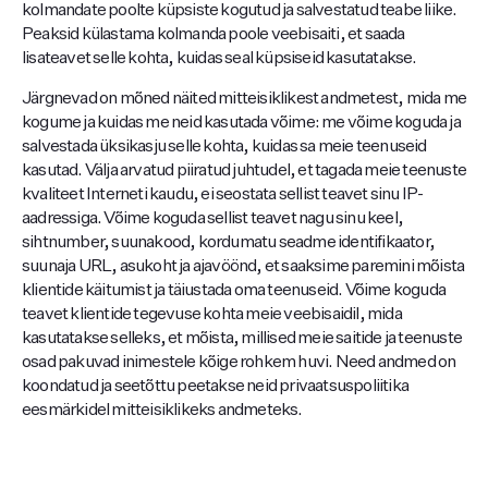
kolmandate poolte küpsiste kogutud ja salvestatud teabe liike.
Peaksid külastama kolmanda poole veebisaiti, et saada
lisateavet selle kohta, kuidas seal küpsiseid kasutatakse.
Järgnevad on mõned näited mitteisiklikest andmetest, mida me
kogume ja kuidas me neid kasutada võime: me võime koguda ja
salvestada üksikasju selle kohta, kuidas sa meie teenuseid
kasutad. Välja arvatud piiratud juhtudel, et tagada meie teenuste
kvaliteet Interneti kaudu, ei seostata sellist teavet sinu IP-
aadressiga. Võime koguda sellist teavet nagu sinu keel,
sihtnumber, suunakood, kordumatu seadme identifikaator,
suunaja URL, asukoht ja ajavöönd, et saaksime paremini mõista
klientide käitumist ja täiustada oma teenuseid. Võime koguda
teavet klientide tegevuse kohta meie veebisaidil, mida
kasutatakse selleks, et mõista, millised meie saitide ja teenuste
osad pakuvad inimestele kõige rohkem huvi. Need andmed on
koondatud ja seetõttu peetakse neid privaatsuspoliitika
eesmärkidel mitteisiklikeks andmeteks.