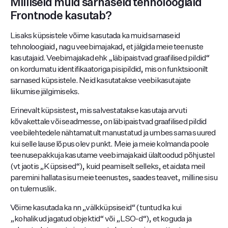
Milliseid muid sarnaseid tehnoloogiaid
Frontnode kasutab?
Lisaks küpsistele võime kasutada ka muid sarnaseid
tehnoloogiaid, nagu veebimajakad, et jälgida meie teenuste
kasutajaid. Veebimajakad ehk „läbipaistvad graafilised pildid“
on kordumatu identifikaatoriga pisipildid, mis on funktsioonilt
sarnased küpsistele. Neid kasutatakse veebikasutajate
liikumise jälgimiseks.
Erinevalt küpsistest, mis salvestatakse kasutaja arvuti
kõvakettale või seadmesse, on läbipaistvad graafilised pildid
veebilehtedele nähtamatult manustatud ja umbes sama suured
kui selle lause lõpus olev punkt. Meie ja meie kolmanda poole
teenusepakkuja kasutame veebimajakaid ülaltoodud põhjustel
(vt jaotis „Küpsised“), kuid peamiselt selleks, et aidata meil
paremini hallata sisu meie teenustes, saades teavet, milline sisu
on tulemuslik.
Võime kasutada ka nn „välkküpsiseid“ (tuntud ka kui
„kohalikud jagatud objektid“ või „LSO-d“), et koguda ja