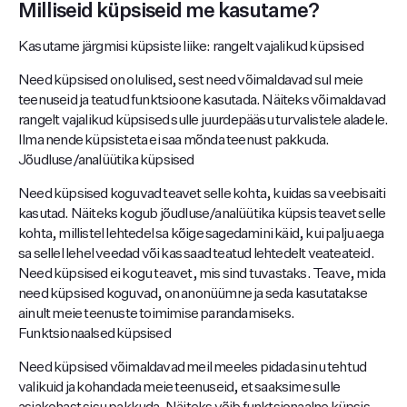
Milliseid küpsiseid me kasutame?
Kasutame järgmisi küpsiste liike: rangelt vajalikud küpsised
Need küpsised on olulised, sest need võimaldavad sul meie
teenuseid ja teatud funktsioone kasutada. Näiteks võimaldavad
rangelt vajalikud küpsised sulle juurdepääsu turvalistele aladele.
Ilma nende küpsisteta ei saa mõnda teenust pakkuda.
Jõudluse/analüütika küpsised
Need küpsised koguvad teavet selle kohta, kuidas sa veebisaiti
kasutad. Näiteks kogub jõudluse/analüütika küpsis teavet selle
kohta, millistel lehtedel sa kõige sagedamini käid, kui palju aega
sa sellel lehel veedad või kas saad teatud lehtedelt veateateid.
Need küpsised ei kogu teavet, mis sind tuvastaks. Teave, mida
need küpsised koguvad, on anonüümne ja seda kasutatakse
ainult meie teenuste toimimise parandamiseks.
Funktsionaalsed küpsised
Need küpsised võimaldavad meil meeles pidada sinu tehtud
valikuid ja kohandada meie teenuseid, et saaksime sulle