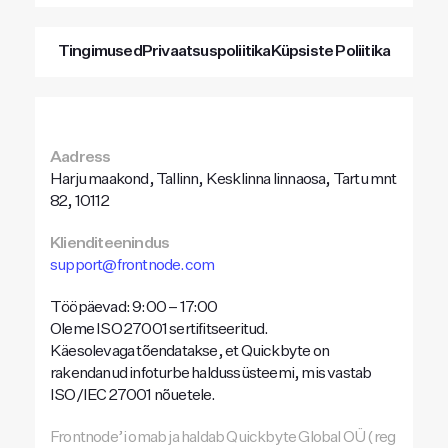
Tingimused
Privaatsuspoliitika
Küpsiste Poliitika
Aadress
Harju maakond, Tallinn, Kesklinna linnaosa, Tartu mnt
82, 10112
Klienditeenindus
support@frontnode.com
Tööpäevad: 9:00 – 17:00
Oleme ISO 27001 sertifitseeritud.
Käesolevaga tõendatakse, et Quickbyte on
rakendanud infoturbe haldussüsteemi, mis vastab
ISO/IEC 27001 nõuetele.
Frontnode’i omab ja haldab Quickbyte Global OÜ (reg