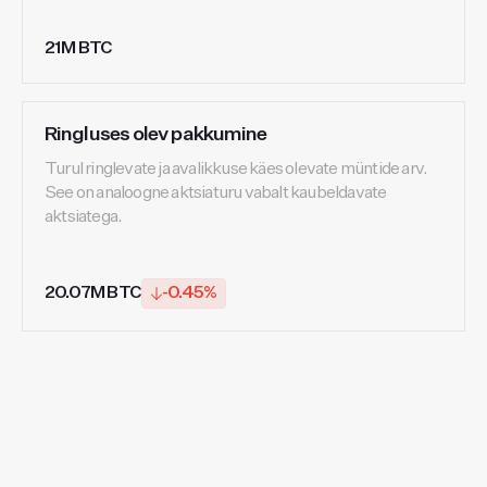
21M BTC
Ringluses olev pakkumine
Turul ringlevate ja avalikkuse käes olevate müntide arv.
See on analoogne aktsiaturu vabalt kaubeldavate
aktsiatega.
20.07M BTC
-0.45%