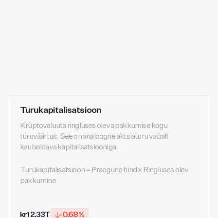
Turukapitalisatsioon
Krüptovaluuta ringluses oleva pakkumise kogu
turuväärtus. See on analoogne aktsiaturu vabalt
kaubeldava kapitalisatsiooniga.
Turukapitalisatsioon = Praegune hind x Ringluses olev
pakkumine
kr12.33T
-0.68%