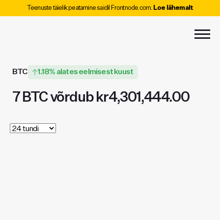
Teenuste täielik peatamine saidil Frontnode.com.
Loe lähemalt
BTC
1.18% alates eelmisest kuust
7 BTC võrdub kr4,301,444.00