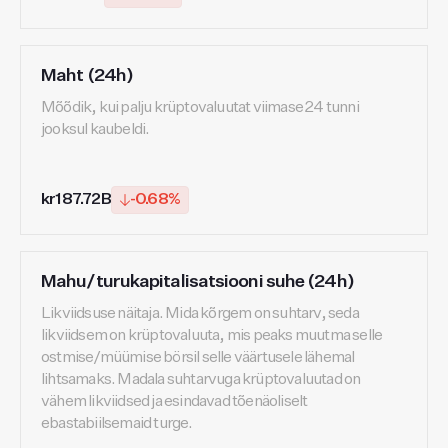
Maht (24h)
Mõõdik, kui palju krüptovaluutat viimase 24 tunni
jooksul kaubeldi.
kr187.72B
-0.68%
Mahu/turukapitalisatsiooni suhe (24h)
Likviidsuse näitaja. Mida kõrgem on suhtarv, seda
likviidsem on krüptovaluuta, mis peaks muutma selle
ostmise/müümise börsil selle väärtusele lähemal
lihtsamaks. Madala suhtarvuga krüptovaluutad on
vähem likviidsed ja esindavad tõenäoliselt
ebastabiilsemaid turge.