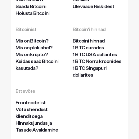
Müü Bitcoin’i
Riskiisu
Saada Bitcoini
Ülevaade Riskidest
Hoiusta Bitcoini
Bitcoinist
Bitcoin'i hinnad
Mis on Bitcoin?
Bitcoini hinnad
Mis on plokiahel?
1 BTC eurodes
Mis on krüpto?
1 BTC USA dollarites
Kuidas saab Bitcoini
1 BTC Norra kroonides
kasutada?
1 BTC Singapuri
dollarites
Ettevõte
Frontnode’ist
Võta ühendust
klienditoega
Hinnakujundus ja
Tasude Avaldamine