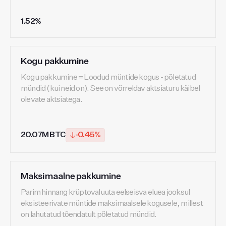
1.52%
Kogu pakkumine
Kogu pakkumine = Loodud müntide kogus - põletatud
mündid (kui neid on). See on võrreldav aktsiaturu käibel
olevate aktsiatega.
20.07M BTC
-0.45%
Maksimaalne pakkumine
Parim hinnang krüptovaluuta eelseisva eluea jooksul
eksisteerivate müntide maksimaalsele kogusele, millest
on lahutatud tõendatult põletatud mündid.