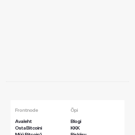
Alusta
juba
täna
Frontnode
Õpi
Avaleht
Blogi
Osta Bitcoini
KKK