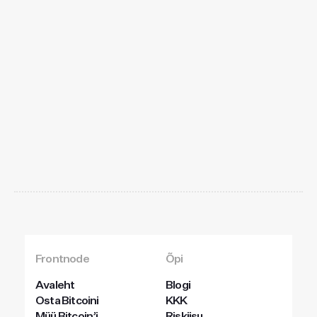
Alusta
juba
täna
Frontnode
Õpi
Avaleht
Blogi
Osta Bitcoini
KKK