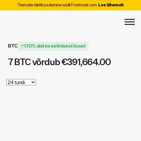
Teenuste täielik peatamine saidil Frontnode.com.
Loe lähemalt
BTC
1.10% alates eelmisest kuust
7 BTC võrdub €391,664.00