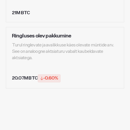
21M BTC
Ringluses olev pakkumine
Turul ringlevate ja avalikkuse käes olevate müntide arv.
See on analoogne aktsiaturu vabalt kaubeldavate
aktsiatega.
20.07M BTC
-0.60%