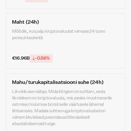
Maht (24h)
Mõõdik, kui palju krüptovaluutat viimase 24 tunni
jooksul kaubeldi.
€16.96B
-0.56%
Mahu/turukapitalisatsiooni suhe (24h)
Likviidsuse näitaja. Mida kõrgem on suhtarv, seda
likviidsem on krüptovaluuta, mis peaks muutma selle
ostmise/müümise börsil selle väärtusele lähemal
lihtsamaks. Madala suhtarvuga krüptovaluutad on
vähem likviidsed ja esindavad tõenäoliselt
ebastabiilsemaid turge.