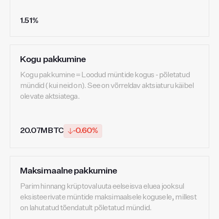
1.51%
Kogu pakkumine
Kogu pakkumine = Loodud müntide kogus - põletatud
mündid (kui neid on). See on võrreldav aktsiaturu käibel
olevate aktsiatega.
20.07M BTC
-0.60%
Maksimaalne pakkumine
Parim hinnang krüptovaluuta eelseisva eluea jooksul
eksisteerivate müntide maksimaalsele kogusele, millest
on lahutatud tõendatult põletatud mündid.