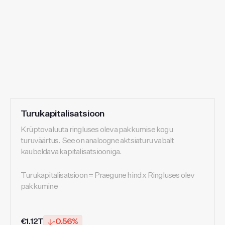
Turukapitalisatsioon
Krüptovaluuta ringluses oleva pakkumise kogu
turuväärtus. See on analoogne aktsiaturu vabalt
kaubeldava kapitalisatsiooniga.
Turukapitalisatsioon = Praegune hind x Ringluses olev
pakkumine
€1.12T
-0.56%