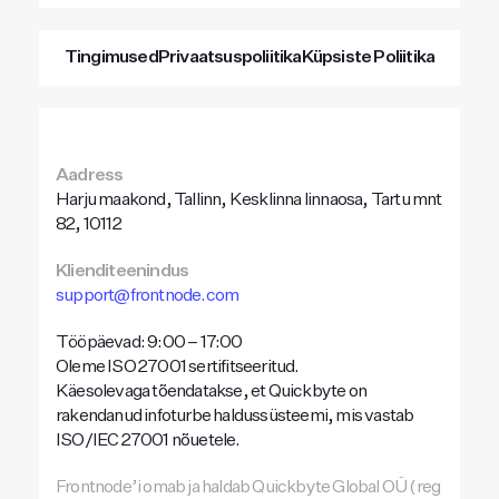
Tingimused
Privaatsuspoliitika
Küpsiste Poliitika
Aadress
Harju maakond, Tallinn, Kesklinna linnaosa, Tartu mnt
82, 10112
Klienditeenindus
support@frontnode.com
Tööpäevad: 9:00 – 17:00
Oleme ISO 27001 sertifitseeritud.
Käesolevaga tõendatakse, et Quickbyte on
rakendanud infoturbe haldussüsteemi, mis vastab
ISO/IEC 27001 nõuetele.
Frontnode’i omab ja haldab Quickbyte Global OÜ (reg