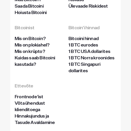
Müü Bitcoin’i
Riskiisu
Saada Bitcoini
Ülevaade Riskidest
Hoiusta Bitcoini
Bitcoinist
Bitcoin'i hinnad
Mis on Bitcoin?
Bitcoini hinnad
Mis on plokiahel?
1 BTC eurodes
Mis on krüpto?
1 BTC USA dollarites
Kuidas saab Bitcoini
1 BTC Norra kroonides
kasutada?
1 BTC Singapuri
dollarites
Ettevõte
Frontnode’ist
Võta ühendust
klienditoega
Hinnakujundus ja
Tasude Avaldamine